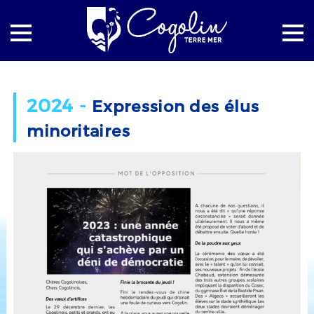
Accueil
Pages
Expression des élus minoritaires
2024 -
Expression des élus
minoritaires