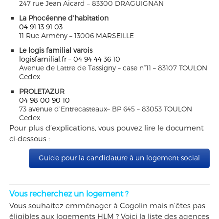
247 rue Jean Aicard – 83300 DRAGUIGNAN
La Phocéenne d’habitation
04 91 13 91 03
11 Rue Armény – 13006 MARSEILLE
Le logis familial varois
logisfamilial.fr
–
04 94 44 36 10
Avenue de Lattre de Tassigny – case n°11 – 83107 TOULON
Cedex
PROLETAZUR
04 98 00 90 10
73 avenue d’Entrecasteaux– BP 645 – 83053 TOULON
Cedex
Pour plus d’explications, vous pouvez lire le document
ci-dessous :
Guide pour la candidature à un logement social
Vous recherchez un logement ?
Vous souhaitez emménager à Cogolin mais n’êtes pas
éligibles aux logements HLM ? Voici la liste des agences