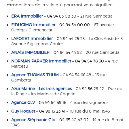
immobilières de la ville qui pourront vous aiguiller :
ERA Immobilier
–
04 94 83 08 30
– 21 rue Gambetta
FIDUCIMO Immobilier
–
04 94 54 00 00
– 67 avenue
Georges Clemenceau
LAFORET Immobilier
–
04 94 44 25 23
– Le Clos Aristide, 3
Avenue Sigismond Coulet
ANAÏS IMMOBILIER
–
04 94 54 44 52
– 20 rue Gambetta
NORMAN PARKER Immobilier
–
04 94 54 78 30
– 4 rue
Marceau
Agence THOMAS THUM
–
04 94 54 66 48
– 15 rue
Gambetta
Azur Marine – Les trois agences
–
04 94 56 29 42
– Rue de
la Plage – les Marines de Cogolin
Agence CLV
–
04 94 54 59 16
– 4 rue des vignerons
Guy Hoquet
–
04 98 13 23 41
– 10 rue du 8 mai 1945
Agence Stéphanie Glo
–
04 65 40 42 02
– 14 rue du 8 mai
1945