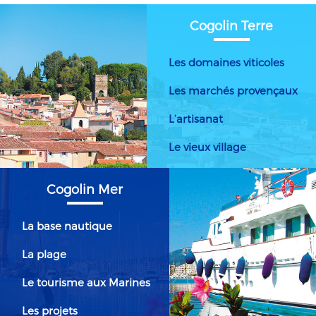
Cogolin Terre
Les domaines viticoles
Les marchés provençaux
L’artisanat
Le vieux village
Cogolin Mer
La base nautique
La plage
Le tourisme aux Marines
Les projets