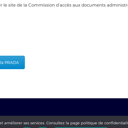
r le site de la Commission d’accès aux documents administra
e la PRADA
és -
mentions légales
-
Politique de confidentialité
 et améliorer ses services. Consultez la page politique de confidentiali