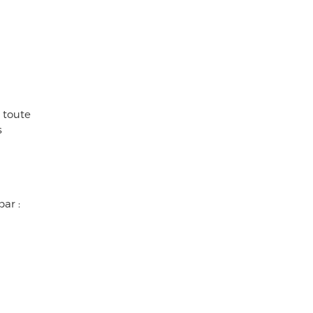
, toute
s
ar :