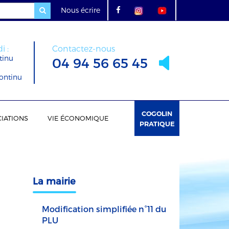
Nous écrire
i :
Contactez-nous
tinu
04 94 56 65 45
ontinu
COGOLIN
IATIONS
VIE ÉCONOMIQUE
PRATIQUE
La mairie
Modification simplifiée n°11 du
PLU