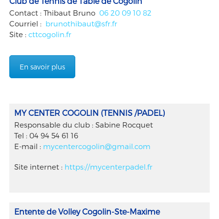
Club de Tennis de Table de Cogolin
Contact : Thibaut Bruno
06 20 09 10 82
Courriel :
brunothibaut@sfr.fr
Site :
cttcogolin.fr
En savoir plus
MY CENTER COGOLIN (TENNIS /PADEL)
Responsable du club : Sabine Rocquet
Tel : 04 94 54 61 16
E-mail :
mycentercogolin@gmail.com
Site internet :
https://mycenterpadel.fr
Entente de Volley Cogolin-Ste-Maxime