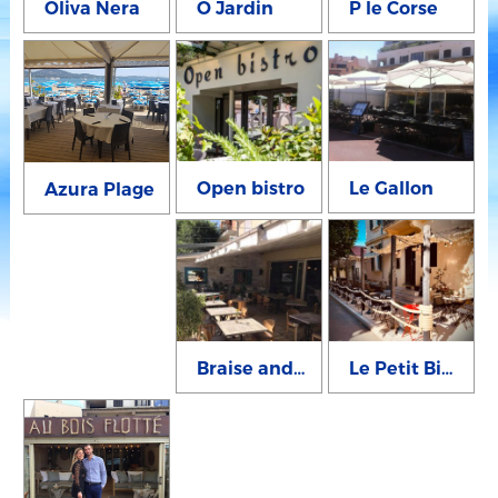
Oliva Nera
O Jardin
P le Corse
Open bistro
Le Gallon
Azura Plage
Braise and Cow
Le Petit Bistrot