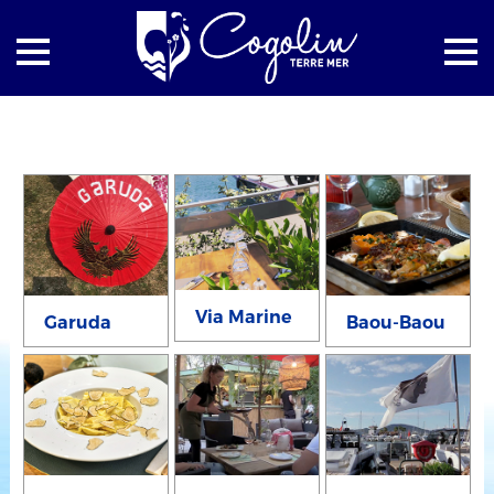
Accueil
Cogolin à table
Via Marine
Garuda
Baou-Baou