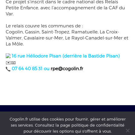
Ce projet s’inscrit dans le cadre national des Relais
Petite Enfance, avec l’accompagnement de la CAF du
Var.
Le relais couvre les communes de :
Cogolin, Gassin, Saint-Tropez, Ramatuelle, La Croix-
Valmer, Cavalaire-sur-Mer, Le Rayol-Canadel-sur-Mer et
La Môle.
16 rue Héliodore Pisan (derrière la Bastide Pisan)
✉️📧
07 64 40 85 31 ou
rpe@cogolin.fr
Cogolin.fr utilise des cookies pour fournir, gérer et améliorer
ses services. Consultez la page politique de confidentialité
Mairie de Cogolin - copyright 2017 - tous droits réservés -
pour découvrir les options qui s'offrent à vous.
mentions légales
-
Politique de confidentialité