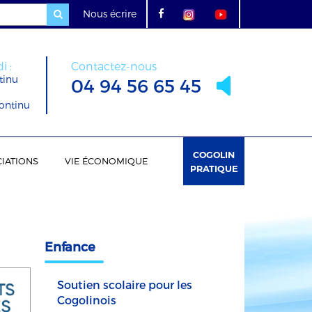
Nous écrire
i :
Contactez-nous
tinu
04 94 56 65 45
ontinu
COGOLIN
IATIONS
VIE ÉCONOMIQUE
PRATIQUE
Enfance
Soutien scolaire pour les
Cogolinois