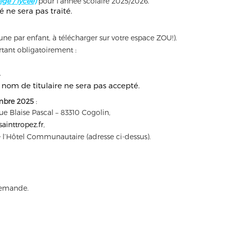
ge / lycée)
pour l’année scolaire 2025/2026.
 ne sera pas traité.
ne par enfant, à télécharger sur votre espace ZOU!).
tant obligatoirement :
.
nom de titulaire ne sera pas accepté.
mbre 2025
:
ue Blaise Pascal – 83310 Cogolin,
ainttropez.fr
,
e l’Hôtel Communautaire (adresse ci-dessus).
demande.