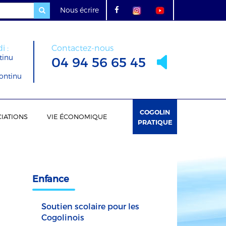
Nous écrire
i :
Contactez-nous
tinu
04 94 56 65 45
ontinu
COGOLIN
IATIONS
VIE ÉCONOMIQUE
PRATIQUE
Enfance
Soutien scolaire pour les
Cogolinois