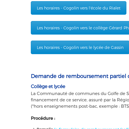
Les horaires - Cogolin vers l'école du Rialet
Les horaires - Cogolin vers le collège Gérard Ph
Les horaires - Cogolin vers le lycée de Gassin
Demande de remboursement partiel du
Collège et lycée
La Communauté de communes du Golfe de Saint-
financement de ce service, assuré par la Région
(*hors enseignements post-bac, exemple : BTS
Procédure :