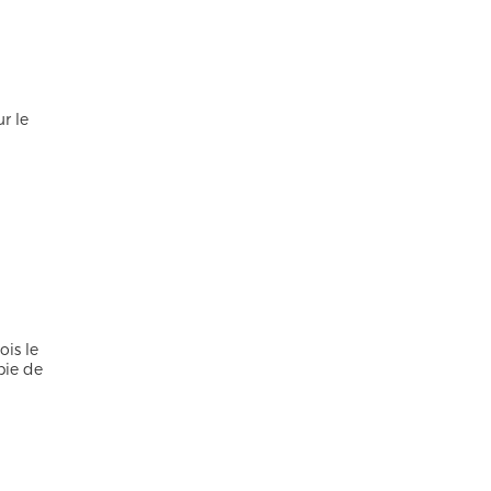
ur le
ois le
pie de