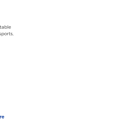
table
sports,
re