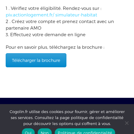
1 . Vérifiez votre éligibilité. Rendez-vous sur :
piv.actionlogement.fr/ simulateur-habitat
2 . Créez votre compte et prenez contact avec un
partenaire AMO
3. Effectuez votre demande en ligne
Pour en savoir plus, téléchargez la brochure :
Télécharger la brochure
Cogolin.fr utilise des cookies pour fournir, gérer et améliorer
ses services. Consultez la page politique de confidentialité
Mairie de Cogolin - copyright 2017 - tous droits réservés -
pour découvrir les options qui s'offrent à vous.
mentions légales
-
Politique de confidentialité
Oui
Non
Politique de confidentialité