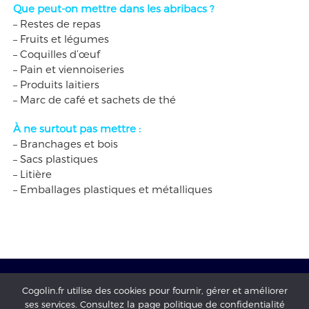
Que peut-on mettre dans les abribacs ?
– Restes de repas
– Fruits et légumes
– Coquilles d’œuf
– Pain et viennoiseries
– Produits laitiers
– Marc de café et sachets de thé
À ne surtout pas mettre :
– Branchages et bois
– Sacs plastiques
– Litière
– Emballages plastiques et métalliques
Cogolin.fr utilise des cookies pour fournir, gérer et améliorer
ses services. Consultez la page politique de confidentialité
Mairie de Cogolin - copyright 2017 - tous droits réservés -