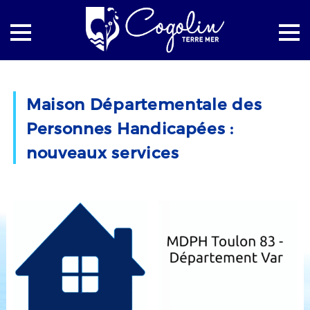
Accueil
La mairie
Actualités
Maison Départementale des
Maison Départementale des Personnes Handicapées :
Personnes Handicapées :
nouveaux services
nouveaux services