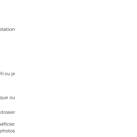
ptation
r
) ou je
ique ou
 dossier
éficier
 photos