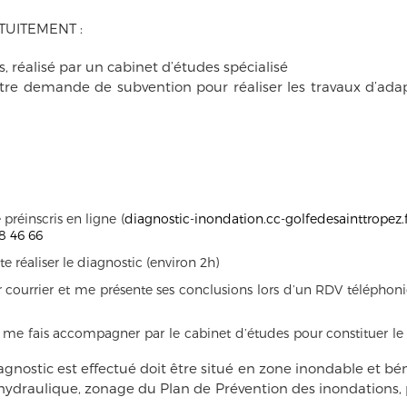
ATUITEMENT :
, réalisé par un cabinet d’études spécialisé
e demande de subvention pour réaliser les travaux d’ada
 préinscris en ligne (
diagnostic-inondation.cc-golfedesainttropez.f
8 46 66
ite réaliser le diagnostic (environ 2h)
r courrier et me présente ses conclusions lors d’un RDV téléphon
 je me fais accompagner par le cabinet d’études pour constituer le
agnostic est effectué doit être situé en zone inondable et bén
 hydraulique, zonage du Plan de Prévention des inondations,