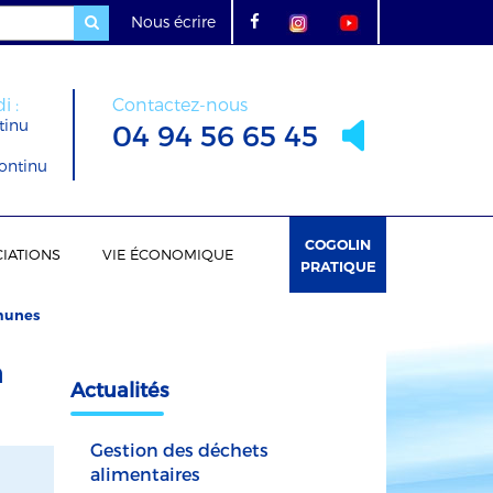
Nous écrire
i :
Contactez-nous
tinu
04 94 56 65 45
ontinu
COGOLIN
IATIONS
VIE ÉCONOMIQUE
PRATIQUE
mmunes
a
Actualités
Gestion des déchets
alimentaires