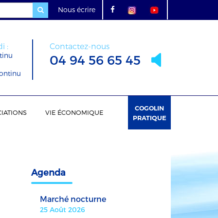
Nous écrire
i :
Contactez-nous
tinu
04 94 56 65 45
ontinu
COGOLIN
IATIONS
VIE ÉCONOMIQUE
PRATIQUE
Agenda
Marché nocturne
25 Août 2026