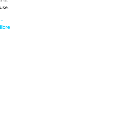
e et
use.
 –
libre