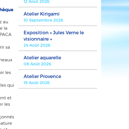
12 Août 2026
thèque
Atelier Kirigami
10 Septembre 2026
z au
e la
Exposition « Jules Verne le
 PACA
visionnaire »
24 Août 2026
ir sa
Atelier aquarelle
neaux
08 Août 2026
ir les
Atelier Provence
s
19 Août 2026
les qui
ent et
r les
çonnés
nature