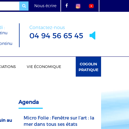
Nous écrire
i :
Contactez-nous
tinu
04 94 56 65 45
ontinu
COGOLIN
IATIONS
VIE ÉCONOMIQUE
PRATIQUE
Agenda
Micro Folie : Fenêtre sur l’art : la
uin au
mer dans tous ses états