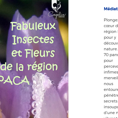
Média
Plonge
cœur d
région
pour y
découvr
nature.
70 pan
pour
percevo
infime
merveil
nous
entour
pénétre
secrets
insoup
d’une 