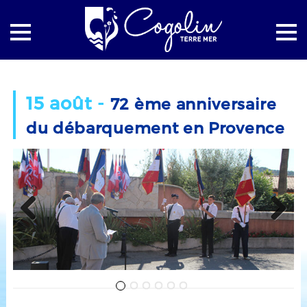
Accueil
Retour sur
15 août -
72 ème anniversaire
72 ème anniversaire du débarquement en Provence
du débarquement en Provence
Previous
Next