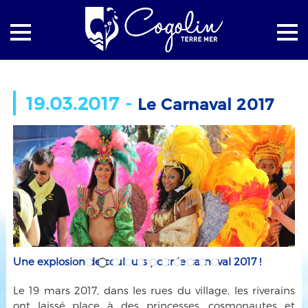
Accueil
Retour sur
Le Carnaval 2017
19.03.2017 -
Le Carnaval 2017
Previous
Next
Une explosion de couleurs pour le carnaval 2017 !
Le 19 mars 2017, dans les rues du village, les riverains
ont laissé place à des princesses, cosmonautes et