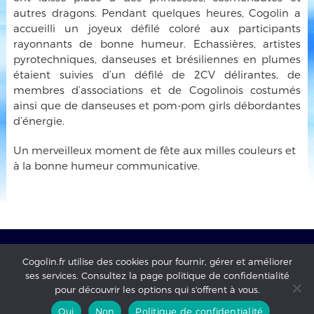
autres dragons. Pendant quelques heures, Cogolin a
accueilli un joyeux défilé coloré aux participants
rayonnants de bonne humeur. Echassières, artistes
pyrotechniques, danseuses et brésiliennes en plumes
étaient suivies d’un défilé de 2CV délirantes, de
membres d’associations et de Cogolinois costumés
ainsi que de danseuses et pom-pom girls débordantes
d’énergie.
Un merveilleux moment de fête aux milles couleurs et
à la bonne humeur communicative.
Cogolin.fr utilise des cookies pour fournir, gérer et améliorer
ses services. Consultez la page politique de confidentialité
Mairie de Cogolin - copyright 2017 - tous droits réservés -
pour découvrir les options qui s'offrent à vous.
mentions légales
-
Politique de confidentialité
Oui
Non
Politique de confidentialité