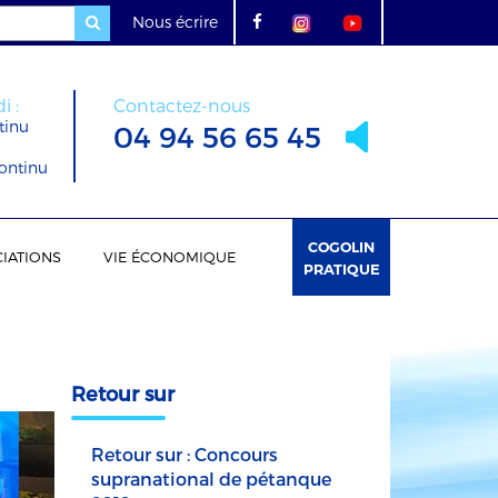
Nous écrire
i :
Contactez-nous
tinu
04 94 56 65 45
ontinu
COGOLIN
IATIONS
VIE ÉCONOMIQUE
PRATIQUE
Retour sur
Retour sur : Concours
supranational de pétanque