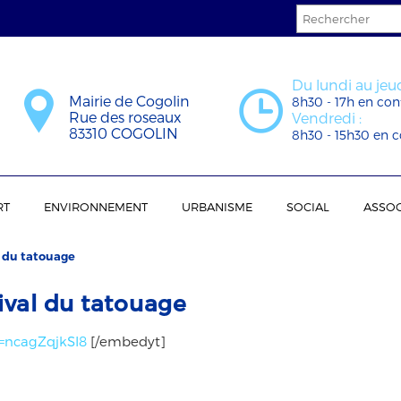
Du lundi au jeud
Mairie de Cogolin
8h30 - 17h en con
Rue des roseaux
Vendredi :
83310 COGOLIN
8h30 - 15h30 en c
RT
ENVIRONNEMENT
URBANISME
SOCIAL
ASSOC
l du tatouage
tival du tatouage
=ncagZqjkSI8
[/embedyt]