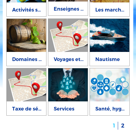
Enseignes et publicité
Activités sportives
Les marchés et brocantes
Domaines viticoles et cavistes
Voyages et transports
Nautisme
Taxe de séjour
Services
Santé, hygiène et paramédical
1
2