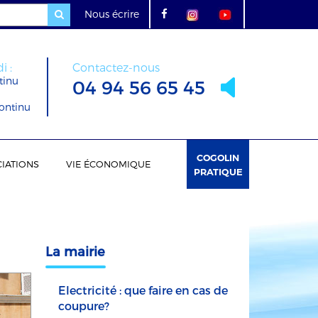
Nous écrire
i :
Contactez-nous
tinu
04 94 56 65 45
ontinu
COGOLIN
IATIONS
VIE ÉCONOMIQUE
PRATIQUE
La mairie
Electricité : que faire en cas de
coupure?