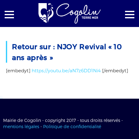
Accueil
Les vidéos
Retour sur : NJOY Revival « 10
Retour sur : NJOY Revival « 10 ans après »
ans après »
[embedyt]
https://youtu.be/aN7z6DD1Ni4
[/embedyt]
Mairie de Cogolin - copyright 2017 - tous droits réservés -
mentions légales
-
Politique de confidentialité