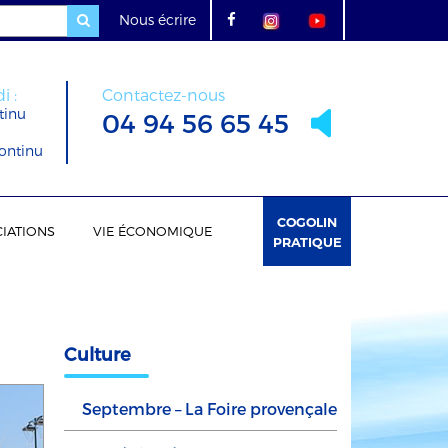
Nous écrire
i :
Contactez-nous
tinu
04 94 56 65 45
ontinu
COGOLIN
IATIONS
VIE ÉCONOMIQUE
PRATIQUE
Culture
Septembre – La Foire provençale