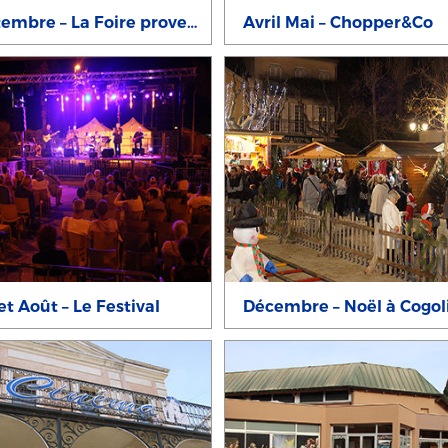
Septembre – La Foire provençale
Avril Mai – Chopper&Co
let Août – Le Festival
Décembre – Noël à Cogol