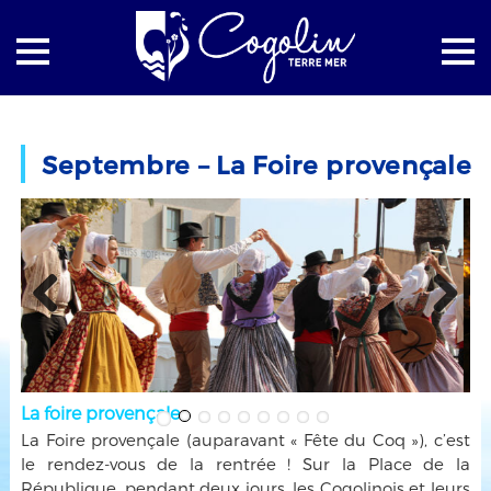
Accueil
Culture
Les fêtes traditionnelles
Septembre – La Foire provençale
Septembre – La Foire provençale
Previous
Next
La foire provençale
La Foire provençale (auparavant « Fête du Coq »), c’est
le rendez-vous de la rentrée ! Sur la Place de la
République, pendant deux jours, les Cogolinois et leurs