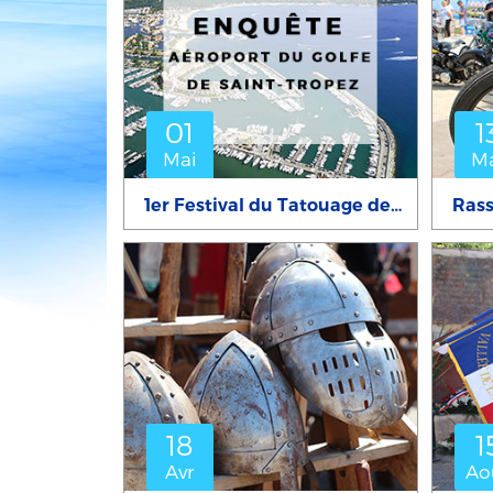
01
1
Mai
M
1er Festival du Tatouage de Cogolin
18
1
Avr
Ao