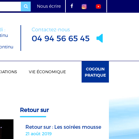
Nous écrire
i :
Contactez-nous
tinu
04 94 56 65 45
ontinu
COGOLIN
IATIONS
VIE ÉCONOMIQUE
PRATIQUE
Retour sur
Retour sur : Les soirées mousse
21 août 2019