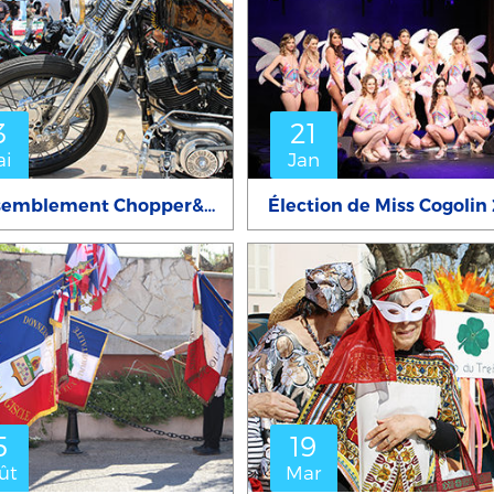
3
21
ai
Jan
Rassemblement Chopper&Co 2017
5
19
ût
Mar